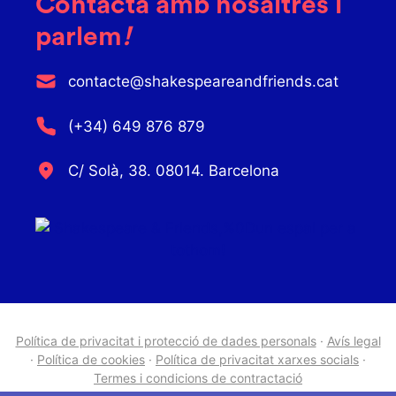
Contacta amb nosaltres i
parlem
!
contacte@shakespeareandfriends.cat
(+34) 649 876 879
C/ Solà, 38. 08014. Barcelona
Política de privacitat i protecció de dades personals
·
Avís legal
·
Política de cookies
·
Política de privacitat xarxes socials
·
Termes i condicions de contractació