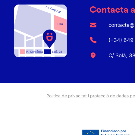
Contacta a
contacte@
(+34) 649
C/ Solà, 3
Política de privacitat i protecció de dades p