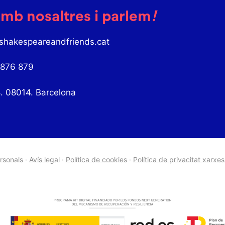
mb nosaltres i parlem
!
shakespeareandfriends.cat
 876 879
8. 08014. Barcelona
ersonals
·
Avís legal
·
Política de cookies
·
Política de privacitat xarxes