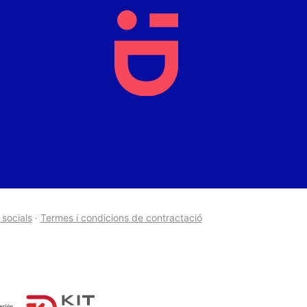
 socials
·
Termes i condicions de contractació