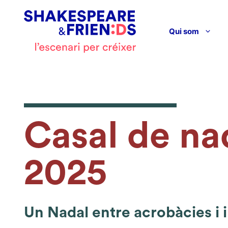
Vés
al
contingut
Qui som
Casal de na
2025
Un Nadal entre acrobàcies i i