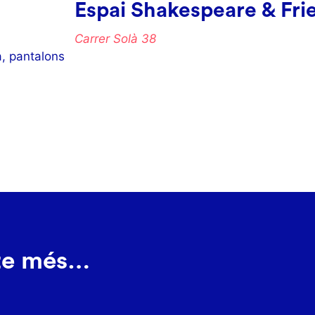
Espai Shakespeare & Fri
Carrer Solà 38
a, pantalons
-te més…