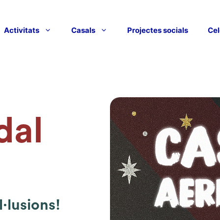
Activitats
Casals
Projectes socials
Cel
dal
l·lusions!